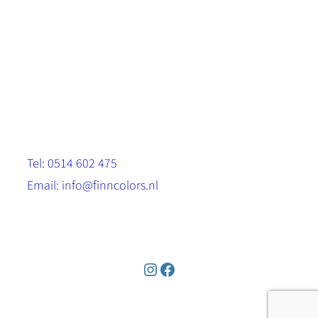
Scandinavische look.
Sterk, milieuvriendelijk en duurzaam.
Contact
Stinsenwei 13
8571 RH Harich
Tel: 0514 602 475
Email: info@finncolors.nl
KVK: 65533143
Instagram
Facebook