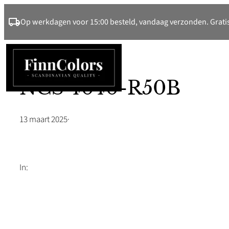
Ga
Op werkdagen voor 15:00 besteld, vandaag verzonden. Gratis
naar
de
inhoud
NCS 4040-R50B
13 maart 2025
·
In: