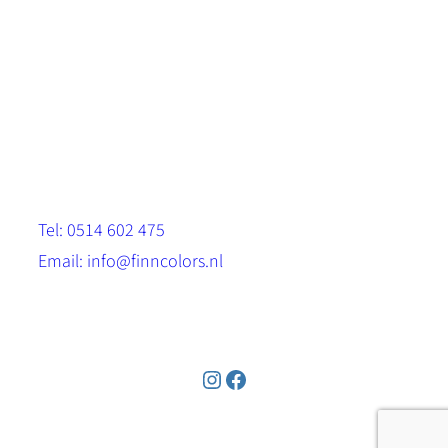
Scandinavische look.
Sterk, milieuvriendelijk en duurzaam.
Contact
Stinsenwei 13
8571 RH Harich
Tel: 0514 602 475
Email: info@finncolors.nl
KVK: 65533143
Instagram
Facebook