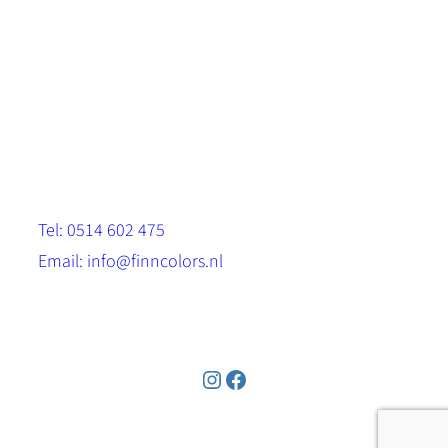
Scandinavische look.
Sterk, milieuvriendelijk en duurzaam.
Contact
Stinsenwei 13
8571 RH Harich
Tel: 0514 602 475
Email: info@finncolors.nl
KVK: 65533143
Instagram
Facebook