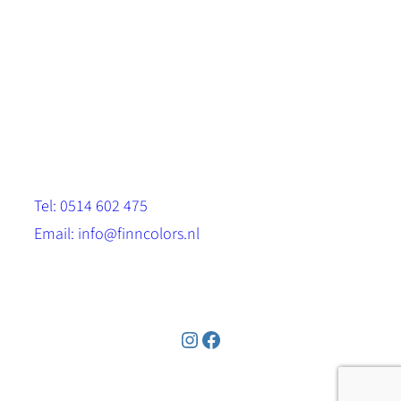
Scandinavische look.
Sterk, milieuvriendelijk en duurzaam.
Contact
Stinsenwei 13
8571 RH Harich
Tel: 0514 602 475
Email: info@finncolors.nl
KVK: 65533143
Instagram
Facebook