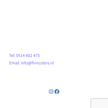
Scandinavische look.
Sterk, milieuvriendelijk en duurzaam.
Contact
Stinsenwei 13
8571 RH Harich
Tel: 0514 602 475
Email: info@finncolors.nl
KVK: 65533143
Instagram
Facebook