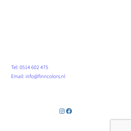
Scandinavische look.
Sterk, milieuvriendelijk en duurzaam.
Contact
Stinsenwei 13
8571 RH Harich
Tel: 0514 602 475
Email: info@finncolors.nl
KVK: 65533143
Instagram
Facebook