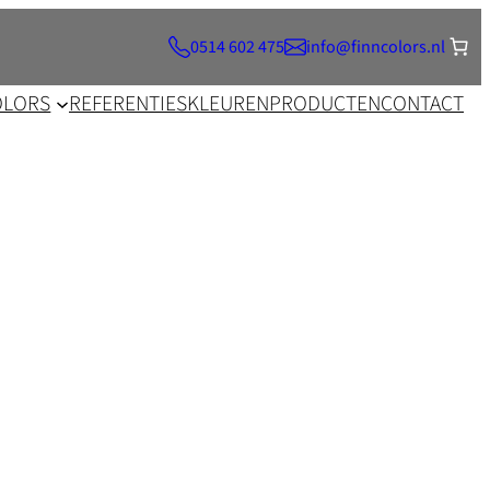
0514 602 475
info@finncolors.nl
OLORS
REFERENTIES
KLEUREN
PRODUCTEN
CONTACT