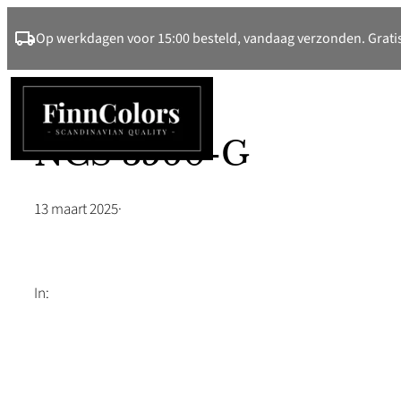
Ga
Op werkdagen voor 15:00 besteld, vandaag verzonden. Gratis
naar
de
inhoud
NCS 3560-G
13 maart 2025
·
In: