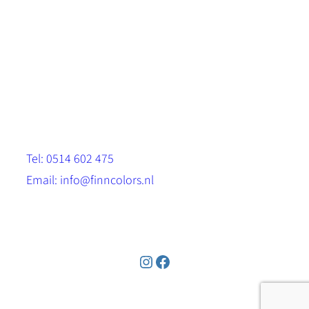
Scandinavische look.
Sterk, milieuvriendelijk en duurzaam.
Contact
Stinsenwei 13
8571 RH Harich
Tel: 0514 602 475
Email: info@finncolors.nl
KVK: 65533143
Instagram
Facebook