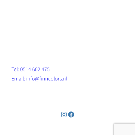
Scandinavische look.
Sterk, milieuvriendelijk en duurzaam.
Contact
Stinsenwei 13
8571 RH Harich
Tel: 0514 602 475
Email: info@finncolors.nl
KVK: 65533143
Instagram
Facebook