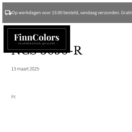
Ga
Op werkdagen voor 15:00 besteld, vandaag verzonden. Gratis
naar
de
inhoud
NCS 3050-R
13 maart 2025
·
In: