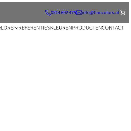
0514 602 475
info@finncolors.nl
OLORS
REFERENTIES
KLEUREN
PRODUCTEN
CONTACT