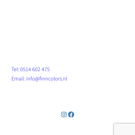
Scandinavische look.
Sterk, milieuvriendelijk en duurzaam.
Contact
Stinsenwei 13
8571 RH Harich
Tel: 0514 602 475
Email: info@finncolors.nl
KVK: 65533143
Instagram
Facebook