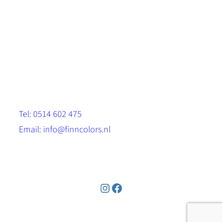
Scandinavische look.
Sterk, milieuvriendelijk en duurzaam.
Contact
Stinsenwei 13
8571 RH Harich
Tel: 0514 602 475
Email: info@finncolors.nl
KVK: 65533143
Instagram
Facebook