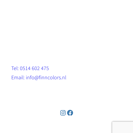
Scandinavische look.
Sterk, milieuvriendelijk en duurzaam.
Contact
Stinsenwei 13
8571 RH Harich
Tel: 0514 602 475
Email: info@finncolors.nl
KVK: 65533143
Instagram
Facebook