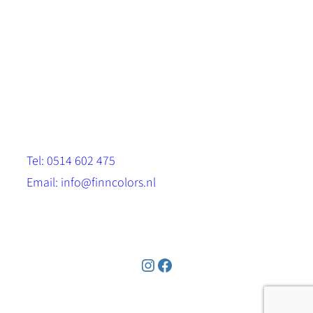
Scandinavische look.
Sterk, milieuvriendelijk en duurzaam.
Contact
Stinsenwei 13
8571 RH Harich
Tel: 0514 602 475
Email: info@finncolors.nl
KVK: 65533143
Instagram
Facebook