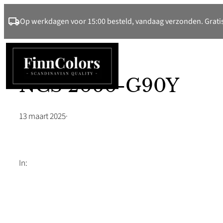
Ga
Op werkdagen voor 15:00 besteld, vandaag verzonden. Gratis
naar
de
inhoud
NCS 2060-G90Y
13 maart 2025
·
In: