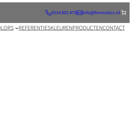
0514 602 475
info@finncolors.nl
OLORS
REFERENTIES
KLEUREN
PRODUCTEN
CONTACT