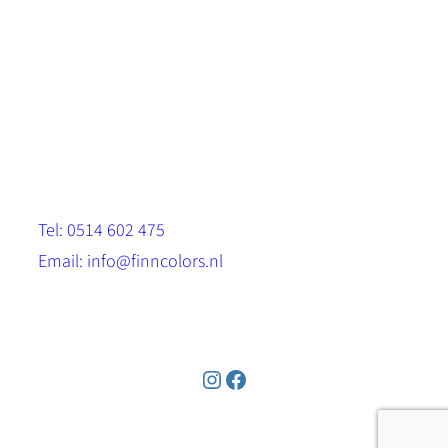
Scandinavische look.
Sterk, milieuvriendelijk en duurzaam.
Contact
Stinsenwei 13
8571 RH Harich
Tel: 0514 602 475
Email: info@finncolors.nl
KVK: 65533143
Instagram
Facebook