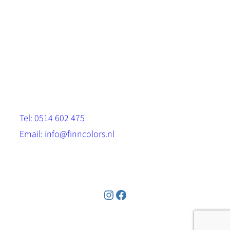
Scandinavische look.
Sterk, milieuvriendelijk en duurzaam.
Contact
Stinsenwei 13
8571 RH Harich
Tel: 0514 602 475
Email: info@finncolors.nl
KVK: 65533143
Instagram
Facebook