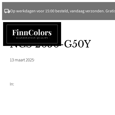
Ga
Op werkdagen voor 15:00 besteld, vandaag verzonden. Gratis
naar
de
inhoud
NCS 2050-G50Y
13 maart 2025
·
In: