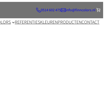
0514 602 475
info@finncolors.nl
OLORS
REFERENTIES
KLEUREN
PRODUCTEN
CONTACT