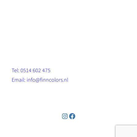
Scandinavische look.
Sterk, milieuvriendelijk en duurzaam.
Contact
Stinsenwei 13
8571 RH Harich
Tel: 0514 602 475
Email: info@finncolors.nl
KVK: 65533143
Instagram
Facebook