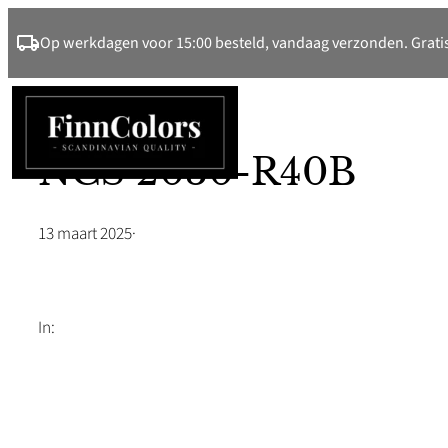
Ga
Op werkdagen voor 15:00 besteld, vandaag verzonden. Gratis
naar
de
inhoud
NCS 2030-R40B
13 maart 2025
·
In: