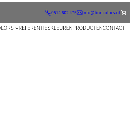
0514 602 475
info@finncolors.nl
OLORS
REFERENTIES
KLEUREN
PRODUCTEN
CONTACT