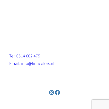
Scandinavische look.
Sterk, milieuvriendelijk en duurzaam.
Contact
Stinsenwei 13
8571 RH Harich
Tel: 0514 602 475
Email: info@finncolors.nl
KVK: 65533143
Instagram
Facebook