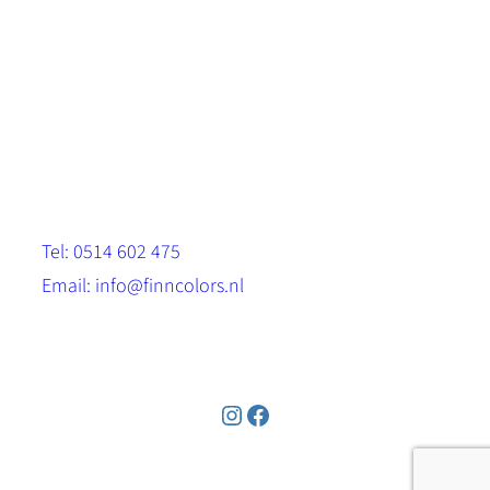
Scandinavische look.
Sterk, milieuvriendelijk en duurzaam.
Contact
Stinsenwei 13
8571 RH Harich
Tel: 0514 602 475
Email: info@finncolors.nl
KVK: 65533143
Instagram
Facebook