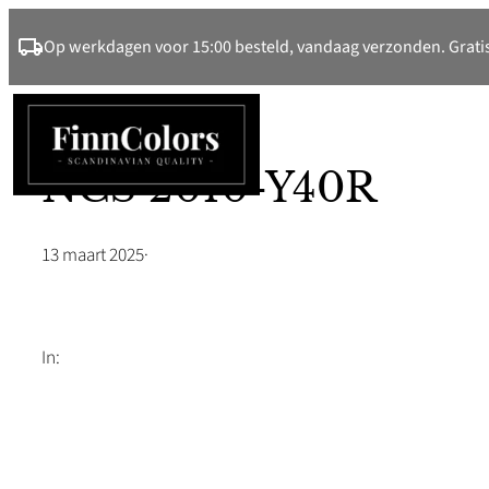
Ga
Op werkdagen voor 15:00 besteld, vandaag verzonden. Gratis
naar
de
inhoud
NCS 2010-Y40R
13 maart 2025
·
In: