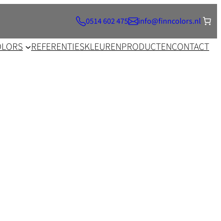
0514 602 475
info@finncolors.nl
OLORS
REFERENTIES
KLEUREN
PRODUCTEN
CONTACT