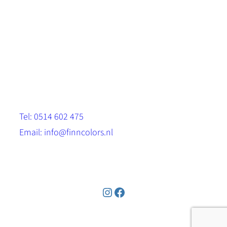
Scandinavische look.
Sterk, milieuvriendelijk en duurzaam.
Contact
Stinsenwei 13
8571 RH Harich
Tel: 0514 602 475
Email: info@finncolors.nl
KVK: 65533143
Instagram
Facebook