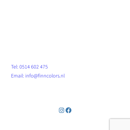
Scandinavische look.
Sterk, milieuvriendelijk en duurzaam.
Contact
Stinsenwei 13
8571 RH Harich
Tel: 0514 602 475
Email: info@finncolors.nl
KVK: 65533143
Instagram
Facebook