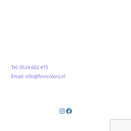
Scandinavische look.
Sterk, milieuvriendelijk en duurzaam.
Contact
Stinsenwei 13
8571 RH Harich
Tel: 0514 602 475
Email: info@finncolors.nl
KVK: 65533143
Instagram
Facebook