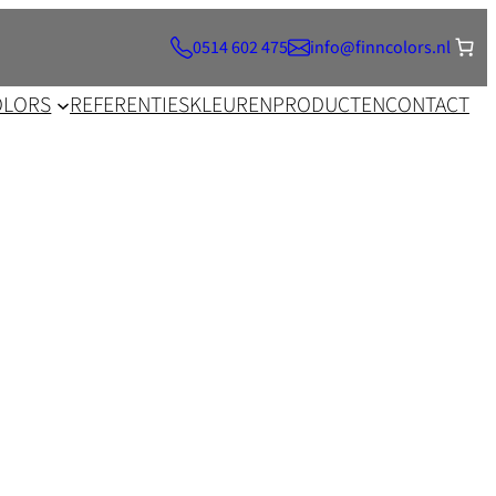
0514 602 475
info@finncolors.nl
OLORS
REFERENTIES
KLEUREN
PRODUCTEN
CONTACT