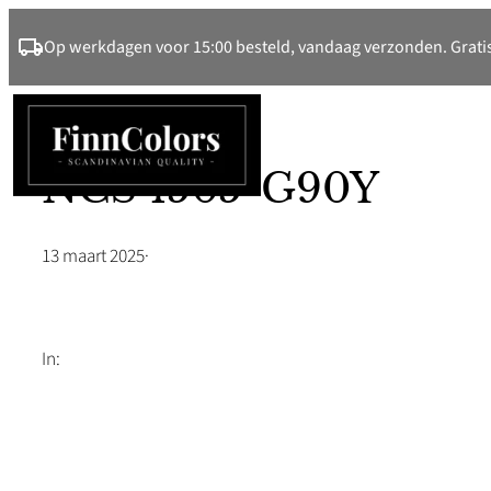
Ga
Op werkdagen voor 15:00 besteld, vandaag verzonden. Gratis
naar
de
inhoud
NCS 1505-G90Y
13 maart 2025
·
In: