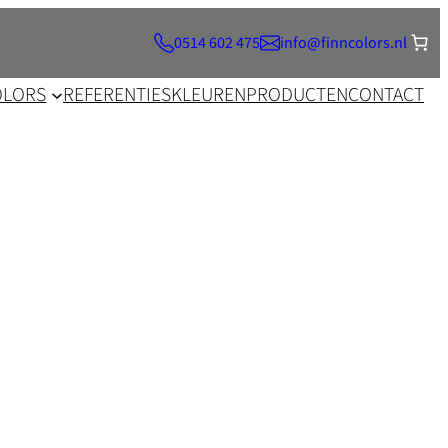
0514 602 475
info@finncolors.nl
OLORS
REFERENTIES
KLEUREN
PRODUCTEN
CONTACT