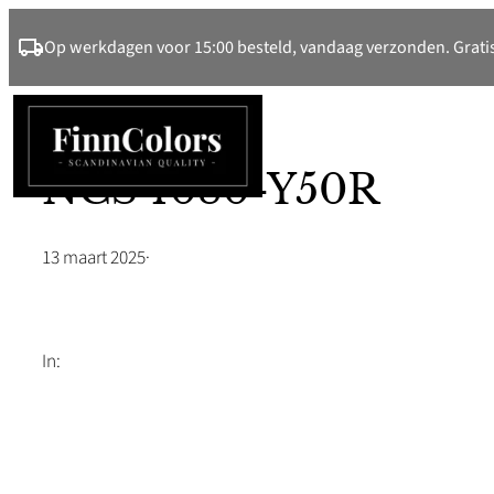
Ga
Op werkdagen voor 15:00 besteld, vandaag verzonden. Gratis
naar
de
inhoud
NCS 1080-Y50R
13 maart 2025
·
In: