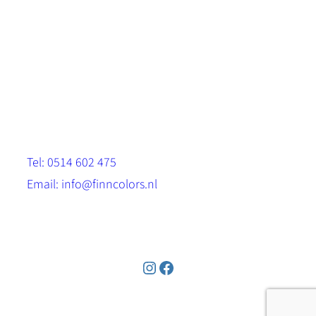
Scandinavische look.
Sterk, milieuvriendelijk en duurzaam.
Contact
Stinsenwei 13
8571 RH Harich
Tel: 0514 602 475
Email: info@finncolors.nl
KVK: 65533143
Instagram
Facebook