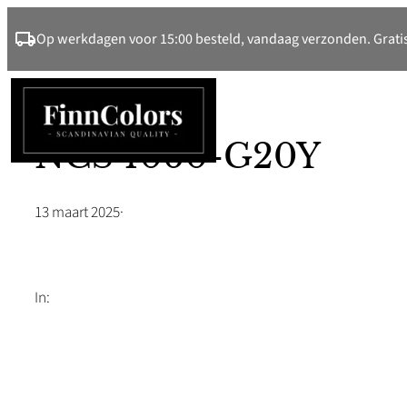
Ga
Op werkdagen voor 15:00 besteld, vandaag verzonden. Gratis
naar
de
inhoud
NCS 1060-G20Y
13 maart 2025
·
In: