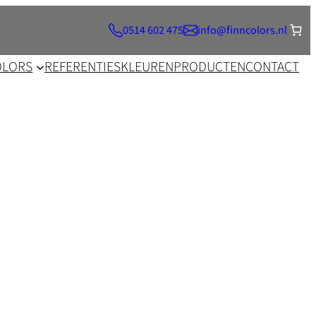
0514 602 475
info@finncolors.nl
OLORS
REFERENTIES
KLEUREN
PRODUCTEN
CONTACT