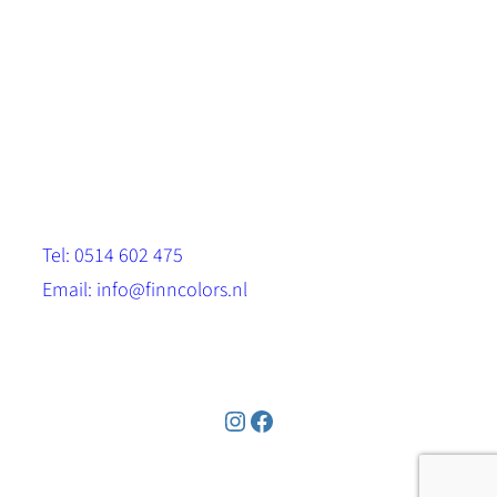
Scandinavische look.
Sterk, milieuvriendelijk en duurzaam.
Contact
Stinsenwei 13
8571 RH Harich
Tel: 0514 602 475
Email: info@finncolors.nl
KVK: 65533143
Instagram
Facebook