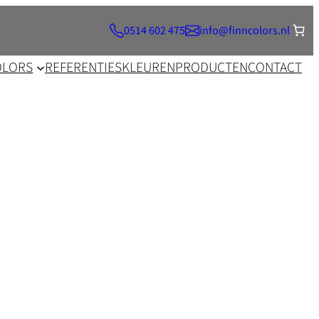
0514 602 475
info@finncolors.nl
OLORS
REFERENTIES
KLEUREN
PRODUCTEN
CONTACT