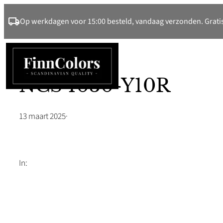
Ga
Op werkdagen voor 15:00 besteld, vandaag verzonden. Gratis
naar
de
inhoud
NCS 1030-Y10R
13 maart 2025
·
In: