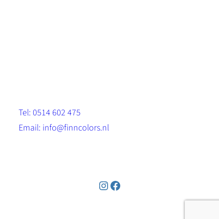
Scandinavische look.
Sterk, milieuvriendelijk en duurzaam.
Contact
Stinsenwei 13
8571 RH Harich
Tel: 0514 602 475
Email: info@finncolors.nl
KVK: 65533143
Instagram
Facebook