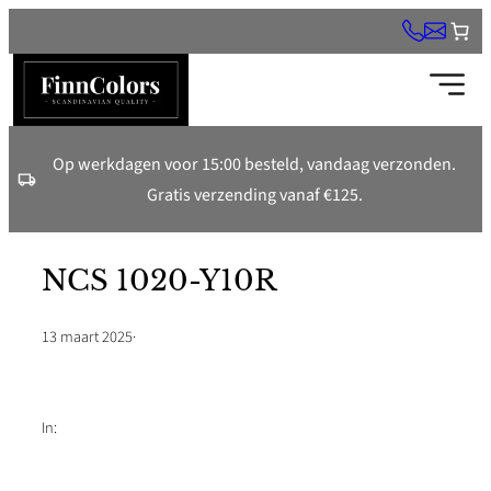
Ga
naar
de
inhoud
Op werkdagen voor 15:00 besteld, vandaag verzonden.
Gratis verzending vanaf €125.
NCS 1020-Y10R
13 maart 2025
·
In: