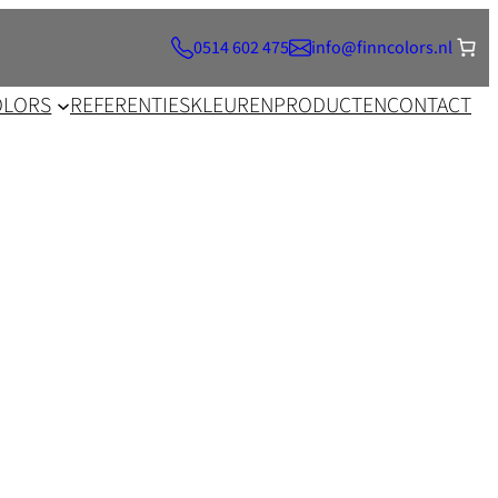
0514 602 475
info@finncolors.nl
OLORS
REFERENTIES
KLEUREN
PRODUCTEN
CONTACT