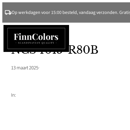
Ga
Op werkdagen voor 15:00 besteld, vandaag verzonden. Gratis
naar
de
inhoud
NCS 1015-R80B
13 maart 2025
·
In: