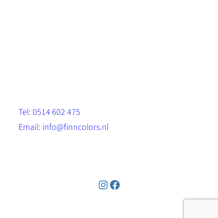
Scandinavische look.
Sterk, milieuvriendelijk en duurzaam.
Contact
Stinsenwei 13
8571 RH Harich
Tel: 0514 602 475
Email: info@finncolors.nl
KVK: 65533143
Instagram
Facebook