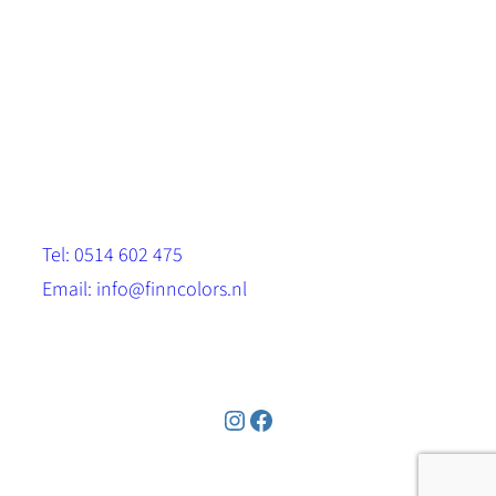
Scandinavische look.
Sterk, milieuvriendelijk en duurzaam.
Contact
Stinsenwei 13
8571 RH Harich
Tel: 0514 602 475
Email: info@finncolors.nl
KVK: 65533143
Instagram
Facebook