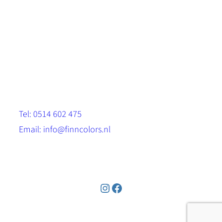
Scandinavische look.
Sterk, milieuvriendelijk en duurzaam.
Contact
Stinsenwei 13
8571 RH Harich
Tel: 0514 602 475
Email: info@finncolors.nl
KVK: 65533143
Instagram
Facebook