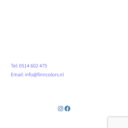
Scandinavische look.
Sterk, milieuvriendelijk en duurzaam.
Contact
Stinsenwei 13
8571 RH Harich
Tel: 0514 602 475
Email: info@finncolors.nl
KVK: 65533143
Instagram
Facebook