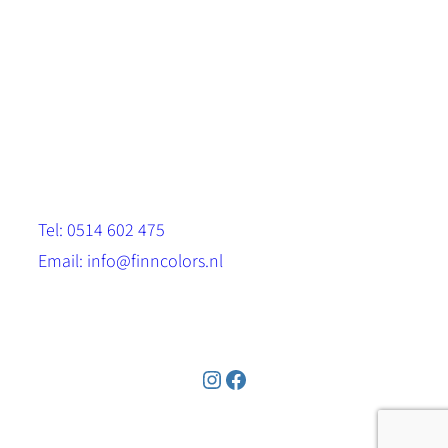
Scandinavische look.
Sterk, milieuvriendelijk en duurzaam.
Contact
Stinsenwei 13
8571 RH Harich
Tel: 0514 602 475
Email: info@finncolors.nl
KVK: 65533143
Instagram
Facebook