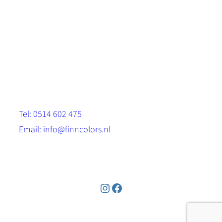
Scandinavische look.
Sterk, milieuvriendelijk en duurzaam.
Contact
Stinsenwei 13
8571 RH Harich
Tel: 0514 602 475
Email: info@finncolors.nl
KVK: 65533143
Instagram
Facebook