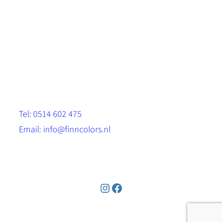
Scandinavische look.
Sterk, milieuvriendelijk en duurzaam.
Contact
Stinsenwei 13
8571 RH Harich
Tel: 0514 602 475
Email: info@finncolors.nl
KVK: 65533143
Instagram
Facebook