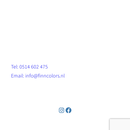
Scandinavische look.
Sterk, milieuvriendelijk en duurzaam.
Contact
Stinsenwei 13
8571 RH Harich
Tel: 0514 602 475
Email: info@finncolors.nl
KVK: 65533143
Instagram
Facebook