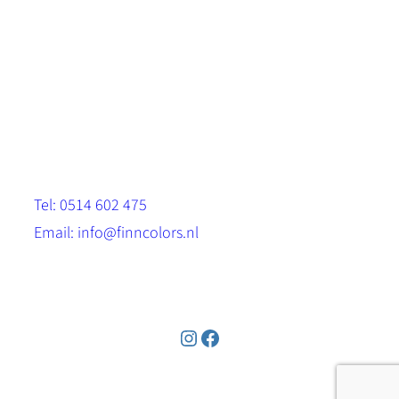
Scandinavische look.
Sterk, milieuvriendelijk en duurzaam.
Contact
Stinsenwei 13
8571 RH Harich
Tel: 0514 602 475
Email: info@finncolors.nl
KVK: 65533143
Instagram
Facebook