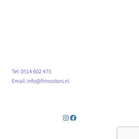
Scandinavische look.
Sterk, milieuvriendelijk en duurzaam.
Contact
Stinsenwei 13
8571 RH Harich
Tel: 0514 602 475
Email: info@finncolors.nl
KVK: 65533143
Instagram
Facebook