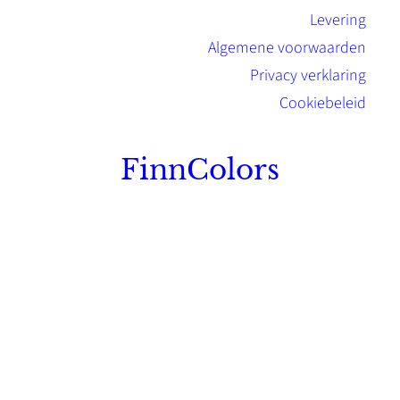
Levering
Algemene voorwaarden
Privacy verklaring
Cookiebeleid
FinnColors
Topkwaliteit Finse verf met de natuurlijk
Scandinavische look.
Sterk, milieuvriendelijk en duurzaam.
Contact
Stinsenwei 13