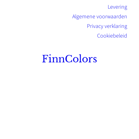
Levering
Algemene voorwaarden
Privacy verklaring
Cookiebeleid
FinnColors
Topkwaliteit Finse verf met de natuurlijk
Scandinavische look.
Sterk, milieuvriendelijk en duurzaam.
Contact
Stinsenwei 13