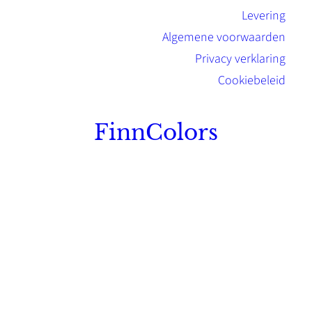
Levering
Algemene voorwaarden
Privacy verklaring
Cookiebeleid
FinnColors
Topkwaliteit Finse verf met de natuurlijk
Scandinavische look.
Sterk, milieuvriendelijk en duurzaam.
Contact
Stinsenwei 13