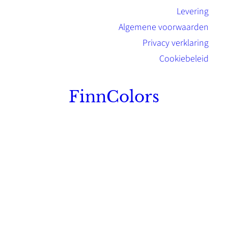
Levering
Algemene voorwaarden
Privacy verklaring
Cookiebeleid
FinnColors
Topkwaliteit Finse verf met de natuurlijk
Scandinavische look.
Sterk, milieuvriendelijk en duurzaam.
Contact
Stinsenwei 13