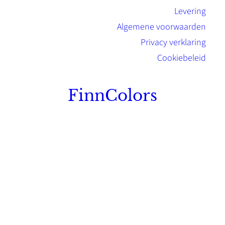
Levering
Algemene voorwaarden
Privacy verklaring
Cookiebeleid
FinnColors
Topkwaliteit Finse verf met de natuurlijk
Scandinavische look.
Sterk, milieuvriendelijk en duurzaam.
Contact
Stinsenwei 13